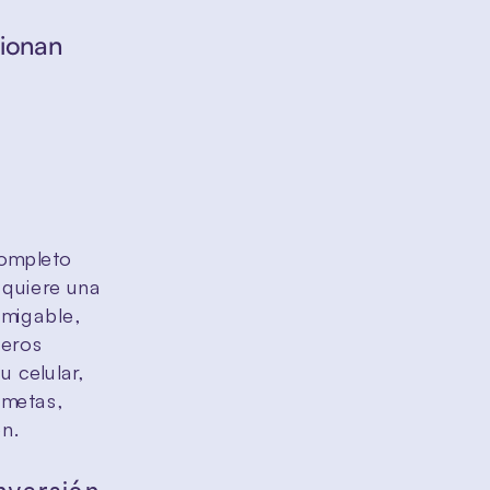
ionan 
ompleto 
quiere una 
migable, 
eros 
 celular, 
metas, 
ón.