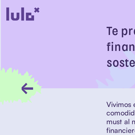
Te pr
finan
soste
Vivimos e
comodidad
must al 
financier