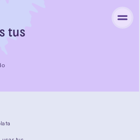
 tus 
o 
lata 
usar tus 