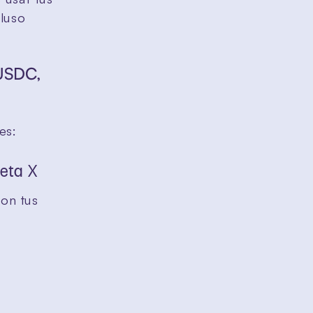
luso 
USDC, 
es:
eta X
on tus 