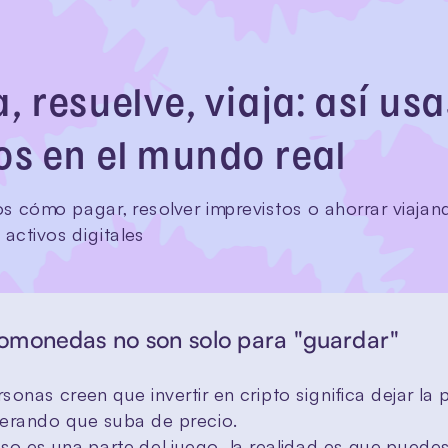
, resuelve, viaja: así usas
os en el mundo real
s cómo pagar, resolver imprevistos o ahorrar viajand
activos digitales
tomonedas no son solo para "guardar"
onas creen que invertir en cripto significa dejar la p
perando que suba de precio.
o es una parte del juego, la realidad es que puedes 