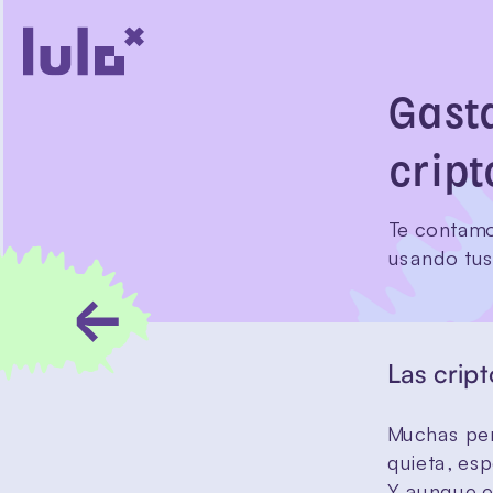
Gasta
cript
Te contamo
usando tus 
Las crip
Muchas pers
quieta, es
Y aunque es