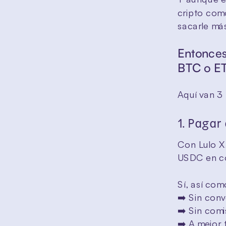
cripto como
sacarle má
Entonces
BTC o E
Aquí van 3 
1. Pagar
Con Lulo X,
USDC en co
Sí, así com
➡️ Sin conv
➡️ Sin comi
➡️ A mejor 