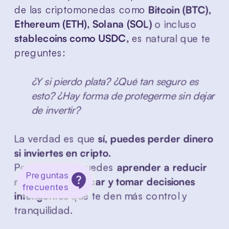
de las criptomonedas como 
Bitcoin (BTC), 
Ethereum (ETH), Solana (SOL)
 o in
cluso 
stablecoins como USDC, 
es natural 
que te 
preguntes:
¿Y si pierdo plata? ¿Qué tan seguro es 
esto? ¿Hay forma de protegerme sin dejar 
de invertir?
La verdad es que 
sí, puedes perder dinero 
si inviertes en cripto.
Pero también puedes 
aprender a reducir 
Preguntas
riesgos, diversificar y tomar decisiones 
frecuentes
inteligentes 
que te den más control y 
tranquilidad.