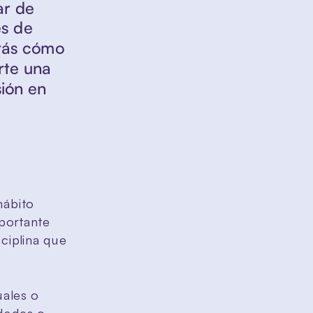
r de 
s de 
rás cómo 
te una 
ión en 
ábito 
portante 
ciplina que 
ales o 