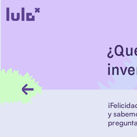
¿Qué
inve
¡Felicida
y sabemo
pregunta