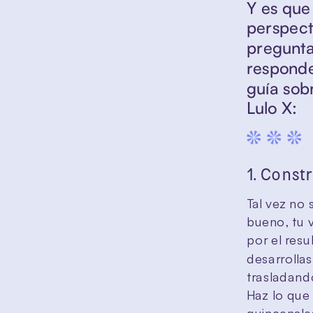
Y es que
perspecti
pregunta
responde
guía sob
Lulo X:
1. Const
Tal vez no 
bueno, tu v
por el resu
desarrollas
trasladando
Haz lo que 