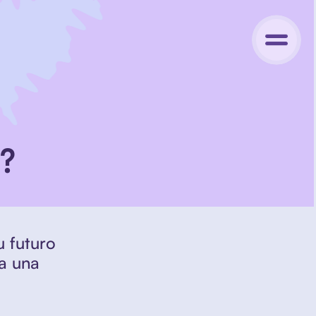
z?
 futuro 
a una 